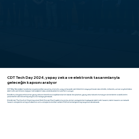
CDT Tech Day 2024, yapay zeka ve elektronik tasarımlarıyla
geleceğin kapısını aralıyor
CDT Bilgi Teknolojileri tarafından organize edilen savunma, otomotiv, uzay ve havacılık sektörlerini bir araya getirecek olan etkinlik, mühendis, uzman ve yöneticilere
elektronik sektörünün değişen teknolojilerini takip edebilecekleri bir platform sunuyor.
Etkinlikte, dünyada etkisi artan yapay zeka en önemli konu başlıklarından biri olarak öne çıkarken, yapay zeka tabanlı otomasyon sistemlerinin ve akıllı üretim
çözümlerinin sektöre entegrasyonu da masaya yatırılacak.
Etkinlikteki 'The One And Only Integrated Multi Domain Flow' başlıklı oturumda, sistem seviyesinden başlayarak elektronik tasarım, kablo tasarımı ve mekanik
tasarım süreçlerinin entegre kullanımını ve bu süreçlerde üretilen verilerin PLM sistemleriyle entegrasyonunu ele alınacak.