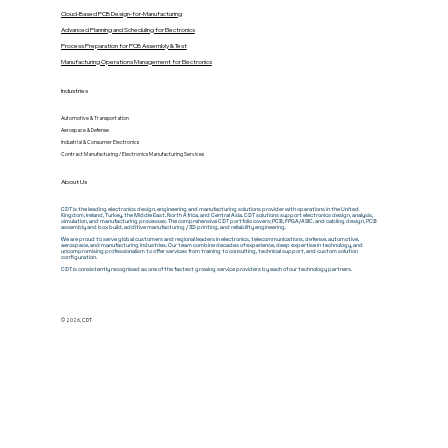
Cloud-Based PCB Design-for-Manufacturing
Advanced Planning and Scheduling for Electronics
Process Preparation for PCB Assembly & Test
Manufacturing Operations Management for Electronics
Industries
Automotive & Transportation
Aerospace & Defense
Industrial & Consumer Electronics
Contract Manufacturing / Electronics Manufacturing Services
About Us
CDT is the leading electronics design, engineering and manufacturing solutions provider with operations in the United
Kingdom, Ireland, Turkey, the Middle East, North Africa, and Central Asia. CDT solutions support electronics design, analysis,
simulation, and manufacturing processes.
The comprehensive CDT portfolio covers;
PCB, FPGA/ASIC, and cabling design, PCB
assembly and box build, additive manufacturing / 3D printing, and reliability engineering.
We are proud to serve global customers and regional leaders in electronics, telecommunications, defense, automotive,
aerospace, and manufacturing industries. Our team combine decades of experience, deep expertise in technology, and
uncompromising professionalism to offer services from training to consulting, technical support, and custom solution
configuration.
CDT is consistently recognised as one of the fastest growing service providers by each of our technology partners.
© 2026, CDT