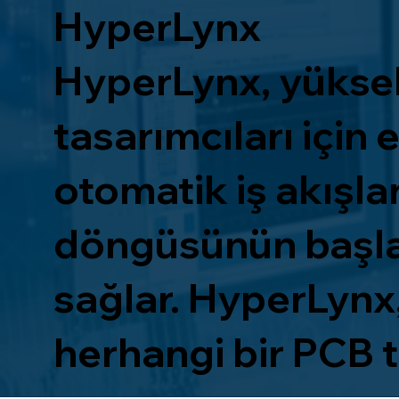
HyperLynx
HyperLynx, yüksek 
tasarımcıları için e
otomatik iş akışlar
döngüsünün başla
sağlar. HyperLynx,
herhangi bir PCB ta