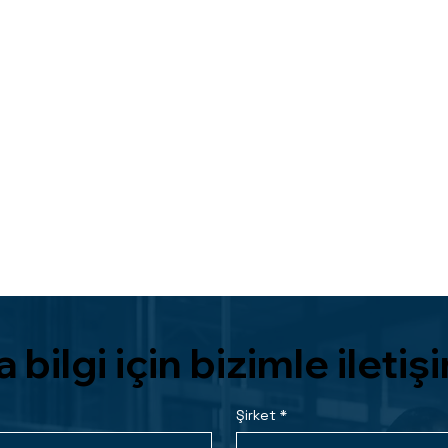
 bilgi için bizimle ileti
Şirket
*