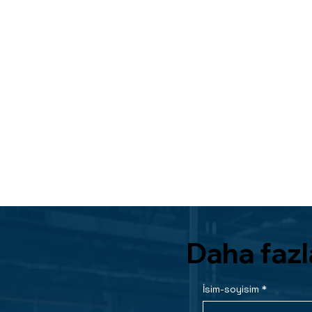
Daha fazla
İsim-soyisim
*