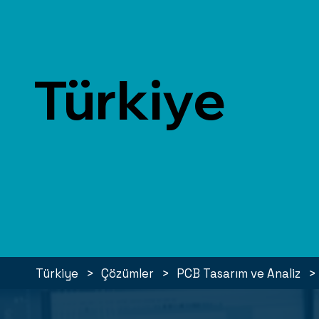
Türkiye
>
>
>
Türkiye
Çözümler
PCB Tasarım ve Analiz