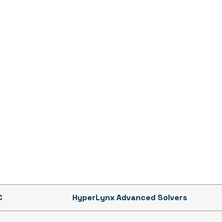
C
HyperLynx Advanced Solvers