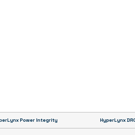
perLynx Power Integrity
HyperLynx DR