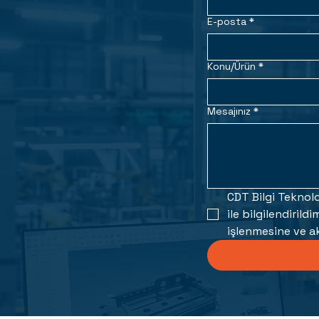
E-posta
*
Konu/Ürün
*
Mesajınız
*
CDT Bilgi Teknolo
ile bilgilendirild