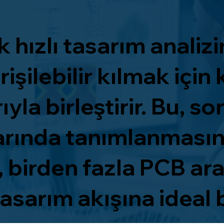
hızlı tasarım analizi
rişilebilir kılmak için
ıyla birleştirir. Bu, s
rında tanımlanmasını
 birden fazla PCB arac
sarım akışına ideal bi