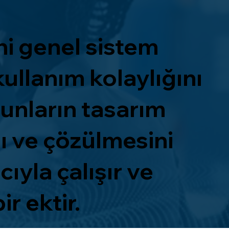
ni genel sistem
 kullanım kolaylığını
orunların tasarım
 ve çözülmesini
ıyla çalışır ve
r ektir.