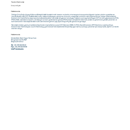
Tüketici Elektroniği
Uzay ve Uçak
Hakkımızda
Türkiye, Orta Doğu, Kuzey Afrika ve Birleşik Krallık'da elektronik tasarım ve üretim otomasyonu konusunda bölgenin toplam çözüm sunabilen en
tecrübeli ekibi olan CDT özellikle elektronik, telekomünikasyon, savunma, otomotiv, uzay/uçak ve üretim sektörlerine hizmet veriyor. Müşterilerinin
Endüstri 4.0 hedeflerine ulaşmasında kullanabilecekleri teknolojik altyapının temel yapı taşlarını sunmayı hedefleyen CDT'nin ürün yelpazesinde PCB,
FPGA/ASIC, kablolama tasarım, simülasyon ve test yazılımlarının yanısıra PCB üretim süreçlerinin izlenmesi, analizi ve yönetimine yönelik çözümler ve
katmanlı üretim teknolojisi ile elektronik sektöründe yeni bir çağ açan Dragonfly 3D yazıcısı da yer alıyor.
Teknolojik ürünleri, yerel uzmanlıkla birleştirerek müşterilerine sunan CDT; Siemens DISW, XJTAG, NanoDimension, DFR Solutions, Leading Edge,
Downstream Technologies ve phmTechnology gibi küresel teknoloji liderleri ile işbirliği yapmakta; sunduğu çözümler için danışmanlık, eğitim ve teknik
destek veriyor.
Hakkımızda
Görele Mah. Bahri Yaşar Yılmaz Cad.
Simya Çıkmazı No:18/1
Beykoz/İstanbul
Tel:
+90 216 322 66 22
Fax:
+90 216 322 66 88
info@cdtas.com
© 2026, CDT