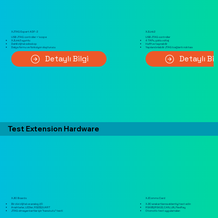
XJTAG Expert ADF-2
XJLink2
USB JTAG controller + 'scope
USB JTAG controller
XJLink2 uyumlu
4 TAPs, çoklu voltaj
Dahili dijital osiloskop
Hafif ve taşınabilir
Dalga formu ve fonksiyon oluşturucu
Yapılandırılabilir JTAG bağlantı noktası
Detaylı Bilgi
Detaylı Bil
Test Extension Hardware
XJIO Boards
XJComms Card
Bir dizi dijital ve analog I/O
XJIO anakartlarına eklentiyi test edin
Anahtarlar, LEDler, RS232/UART
RS485/RS422, CAN, LIN, FlexRay
JTAG olmayan kartlar için "kara kutu" testi
Otomotiv test uygulamaları