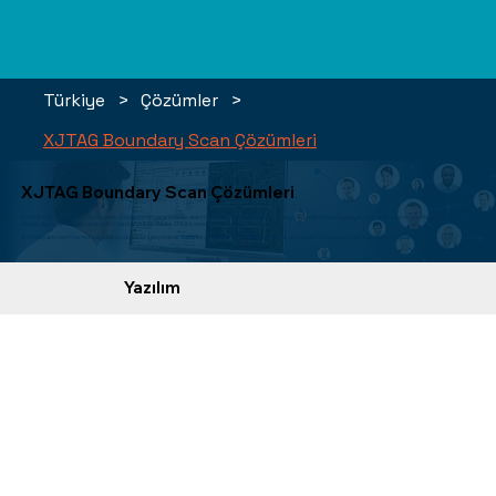
Türkiye
>
Çözümler
>
XJTAG Boundary Scan Çözümleri
XJTAG Boundary Scan Çözümleri
XJTAG'ın çeşitli yazılım ve donanım ürünlerinden yararlanarak elektronik devrelerinizde hızlı ve kolay bir şekilde hata ayıklayın, test edin ve programlayın. Ürünler,
birçok çipe gömülü olan endüstri standardı IEEE 1149.x JTAG boundary scan teknolojisi ile çalışır.
XJTAG pano testi ve hata ayıklama sürecinizi iyileştirerek tasarım ve geliştirmenizi hızlandıracak, üretimde mükemmel test kapsamı sunacaktır.
Yazılım