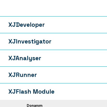
XJDeveloper
XJInvestigator
XJAnalyser
XJRunner
XJFlash Module
Donanım