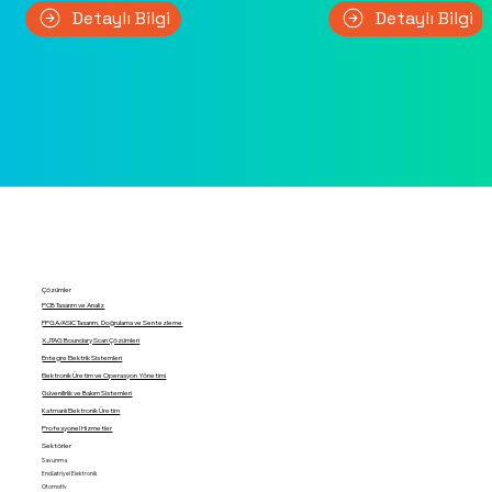
Detaylı Bilgi
Detaylı Bilgi
Çözümler
PCB Tasarım ve Analiz
FPGA/ASIC Tasarım, Doğrulama ve Sentezleme
XJTAG Boundary Scan Çözümleri
Entegre Elektrik Sistemleri
Elektronik Üretim ve Operasyon Yönetimi
Güvenilirlik ve Bakım Sistemleri
Katmanlı Elektronik Üretim
Profesyonel Hizmetler
Sektörler
Savunma
Endüstriyel Elektronik
Otomotiv