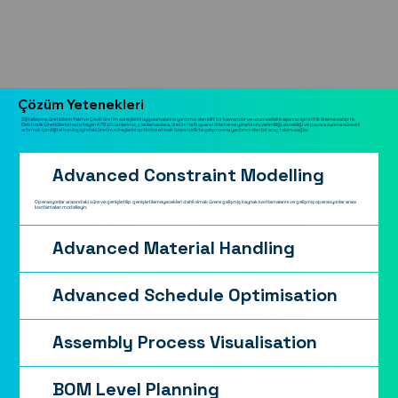
Çözüm Yetenekleri
Dijitalleşme, üreticilerin Yalın ve Çevik üretim süreçlerini uygulamalarına yardımcı olan kilit bir kavramdır ve uzun vadeli başarınız için kritik öneme sahiptir.
Elektronik Üreticilerini hedefleyen APS çözümlerimiz, planlamacılara, üretim hattı operatörlerine ve yönetimin, verimliliği, esnekliği ve pazara sunma süresini
artırmak için dijital kuruluş içindeki üretim süreçlerini optimize etmek üzere birlikte çalışmasına yardımcı olan bir araç takımı sağlar.
Advanced Constraint Modelling
Operasyonlar arasındaki süre ve genişletilip genişletilemeyecekleri dahil olmak üzere gelişmiş kaynak kısıtlamalarını ve gelişmiş operasyonlar arası
kısıtlamaları modelleyin.
Advanced Material Handling
Advanced Schedule Optimisation
Assembly Process Visualisation
BOM Level Planning