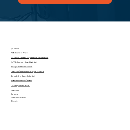
Çözümler
PCB Tasarım ve Analiz
FPGA/ASIC Tasarım, Doğrulama ve Sentezleme
XJTAG Boundary Scan Çözümleri
Entegre Elektrik Sistemleri
Elektronik Üretim ve Operasyon Yönetimi
Güvenilirlik ve Bakım Sistemleri
Katmanlı Elektronik Üretim
Profesyonel Hizmetler
Sektörler
Savunma
Endüstriyel Elektronik
Otomotiv
Tüketici Elektroniği
Uzay ve Uçak
Hakkımızda
Türkiye, Orta Doğu, Kuzey Afrika ve Birleşik Krallık'da elektronik tasarım ve üretim otomasyonu konusunda bölgenin toplam çözüm sunabilen en
tecrübeli ekibi olan CDT özellikle elektronik, telekomünikasyon, savunma, otomotiv, uzay/uçak ve üretim sektörlerine hizmet veriyor. Müşterilerinin
Endüstri 4.0 hedeflerine ulaşmasında kullanabilecekleri teknolojik altyapının temel yapı taşlarını sunmayı hedefleyen CDT'nin ürün yelpazesinde PCB,
FPGA/ASIC, kablolama tasarım, simülasyon ve test yazılımlarının yanısıra PCB üretim süreçlerinin izlenmesi, analizi ve yönetimine yönelik çözümler ve
katmanlı üretim teknolojisi ile elektronik sektöründe yeni bir çağ açan Dragonfly 3D yazıcısı da yer alıyor.
Teknolojik ürünleri, yerel uzmanlıkla birleştirerek müşterilerine sunan CDT; Siemens DISW, XJTAG, NanoDimension, DFR Solutions, Leading Edge,
Downstream Technologies ve phmTechnology gibi küresel teknoloji liderleri ile işbirliği yapmakta; sunduğu çözümler için danışmanlık, eğitim ve teknik