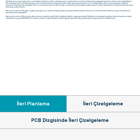
Dijitalleşme her şeyi değiştiriyor ve üreticilerin daha kısa teslim sürelerine yanıt verebilmeleri ve müşteri taleplerini karşılayabilmeleri için beklenmedik değişikliklere
hızlı ve akıllıca tepki vermeleri gerekiyor. Bu zorluklarla sadece büyük işletmeler değil, aynı zamanda küçük ve orta ölçekli işletmeler de karşı karşıyadır. Siemens
Opcenter APS çözümleri, ulaşılabilir üretim programları oluşturmak için talep ve kapasiteyi dengeleyen gelişmiş algoritmalar kullanılarak bu ihtiyacı karşılamak üzere
özel olarak geliştirilmiştir.
Siemens Opcenter APS, ayları ve yılları kapsayan uzun vadeli stratejik planlama, birkaç haftalık planlama ufku ile orta vadeli taktik planlama ve ayrıntılı sıralama ve
zamanlama için kullanılabilir.
Siemens Opcenter APS, kutudan çıkar çıkmaz kurulabilir, gerektiğinde özelleştirilebilir ve yapılandırılabilir. Planlama ve çizelgelemeyi yönetmek için bağımsız olarak
kullanılabilir ve ayrıca ERP, MES, Veri toplama, Tahmin, Talep Planlama ve OEE uygulamaları gibi diğer yazılımlarla entegrasyon için tasarlanmıştır.
İleri Planlama
İleri Çizelgeleme
PCB Dizgisinde İleri Çizelgeleme