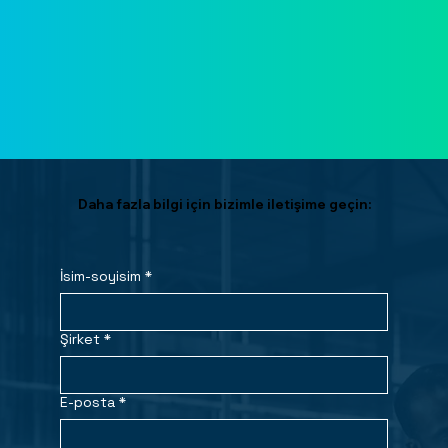
Daha fazla bilgi için bizimle iletişime geçin:
İsim-soyisim
*
Şirket
*
E-posta
*